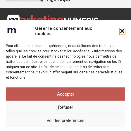
Gérer le consentement aux
Marketing Numeric est un média dédié aux tendances du
cookies
marketing digital – ecommerce – SEO – relation client – Retail.
Retrouvez des tribunes, des solutions, l'actualité, des retours
Pour offrir les meilleures expériences, nous utilisons des technologies
telles que les cookies pour stocker et/ou accéder aux informations des
d'utilisateurs, des évènements, des livres blancs et les
appareils. Le fait de consentir à ces technologies nous permettra de
nominations du secteur. Retrouvez toutes les informations sur
traiter des données telles que le comportement de navigation ou les ID
les innovations en cybersécurité.
uniques sur ce site. Le fait de ne pas consentir ou de retirer son
consentement peut avoir un effet négatif sur certaines caractéristiques
Vous cherchez quelque chose ?
et fonctions.
Accepter
Refuser
© 2025 Marketing Numeric. Tous droits réservés.
Mentions Légales
-
Voir les préférences
Politique de confidentialité
| Google reCAPTCHA :
Confidentialité
-
Conditions
| Crédits photos
Unsplash
-
Freepik