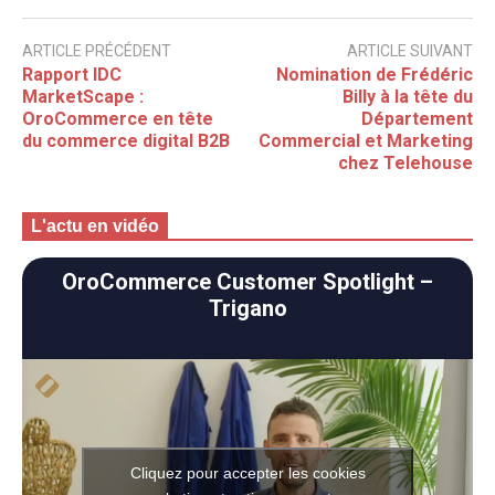
ARTICLE PRÉCÉDENT
ARTICLE SUIVANT
Rapport IDC
Nomination de Frédéric
MarketScape :
Billy à la tête du
OroCommerce en tête
Département
du commerce digital B2B
Commercial et Marketing
chez Telehouse
L'actu en vidéo
OroCommerce Customer Spotlight –
Trigano
Cliquez pour accepter les cookies