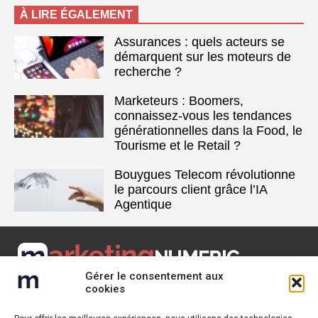
À LIRE ÉGALEMENT
Assurances : quels acteurs se
démarquent sur les moteurs de
recherche ?
Marketeurs : Boomers,
connaissez-vous les tendances
générationnelles dans la Food, le
Tourisme et le Retail ?
Bouygues Telecom révolutionne
le parcours client grâce l’IA
Agentique
Gérer le consentement aux
Marketing Numeric est un média dédié aux tendances du
cookies
marketing digital – ecommerce – SEO – relation client – Retail.